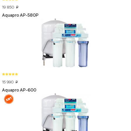
19 850
p
Aquapro AP-580P
15 990
p
Aquapro AP-600