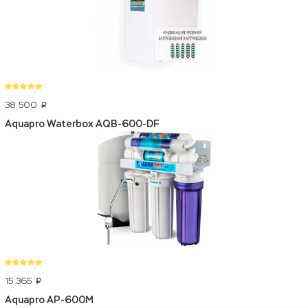
38 500
p
Aquapro Waterbox AQB-600-DF
15 365
p
Aquapro AP-600M