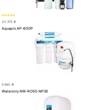
20 375
p
Aquapro AP-600P
9 990
p
Waterstry NW-RO50-NP35