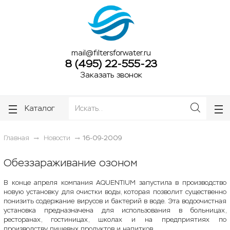
ose
ose
mail@filtersforwater.ru
8 (495) 22-555-23
Заказать звонок
Каталог
Главная
Новости
16-09-2009
Обеззараживание озоном
В конце апреля компания AQUENTIUM запустила в производство
новую установку для очистки воды, которая позволит существенно
понизить содержание вирусов и бактерий в воде. Эта водоочистная
установка предназначена для использования в больницах,
ресторанах, гостиницах, школах и на предприятиях по
производству пищевых продуктов и напитков.