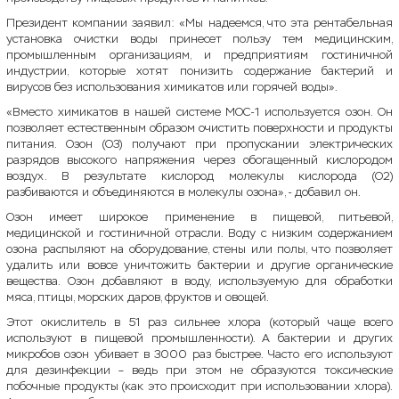
Президент компании заявил: «Мы надеемся, что эта рентабельная
установка очистки воды принесет пользу тем медицинским,
промышленным организациям, и предприятиям гостиничной
индустрии, которые хотят понизить содержание бактерий и
вирусов без использования химикатов или горячей воды».
«Вместо химикатов в нашей системе МОС-1 используется озон. Он
позволяет естественным образом очистить поверхности и продукты
питания. Озон (О3) получают при пропускании электрических
разрядов высокого напряжения через обогащенный кислородом
воздух. В результате кислород молекулы кислорода (О2)
разбиваются и объединяются в молекулы озона», - добавил он.
Озон имеет широкое применение в пищевой, питьевой,
медицинской и гостиничной отрасли. Воду с низким содержанием
озона распыляют на оборудование, стены или полы, что позволяет
удалить или вовсе уничтожить бактерии и другие органические
вещества. Озон добавляют в воду, используемую для обработки
мяса, птицы, морских даров, фруктов и овощей.
Этот окислитель в 51 раз сильнее хлора (который чаще всего
используют в пищевой промышленности). А бактерии и других
микробов озон убивает в 3000 раз быстрее. Часто его используют
для дезинфекции – ведь при этом не образуются токсические
побочные продукты (как это происходит при использовании хлора).