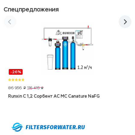
Спецпредложения
-26%
86 956
116 415
p
p
Runxin C 1,2 Сорбент АС МС Canature NaFG