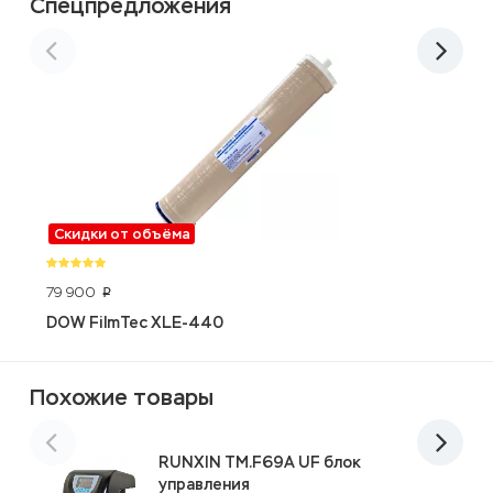
Спецпредложения
Скидки от объёма
79 900
4
p
DOW FilmTec XLE-440
V
Похожие товары
RUNXIN TM.F69А UF блок
управления