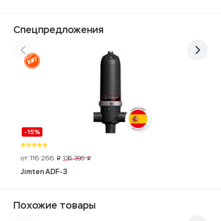
Спецпредложения
-15%
от 116 266
1
136 396
p
p
Jimten ADF-3
G
Похожие товары