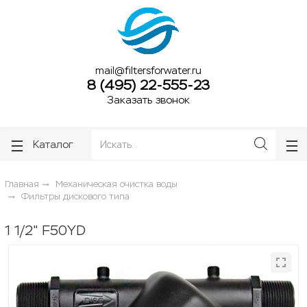
ose
ose
mail@filtersforwater.ru
8 (495) 22-555-23
Заказать звонок
Каталог
Главная
Механическая очистка воды
Фильтры дискового типа
1 1/2" F50YD