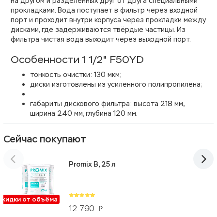
на другом и разделённых друг от друга специальными
прокладками. Вода поступает в фильтр через входной
порт и проходит внутри корпуса через прокладки между
дисками, где задерживаются твёрдые частицы. Из
фильтра чистая вода выходит через выходной порт.
Особенности 1 1/2" F50YD
тонкость очистки: 130 мкм;
диски изготовлены из усиленного полипропилена;
габариты дискового фильтра: высота 218 мм,
ширина 240 мм, глубина 120 мм.
Сейчас покупают
Promix B, 25 л
Скидки от объёма
12 790
p