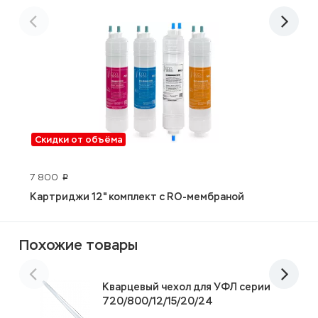
Скидки от объёма
7 800
3
p
Картриджи 12" комплект с RO-мембраной
J
Похожие товары
Кварцевый чехол для УФЛ серии
720/800/12/15/20/24