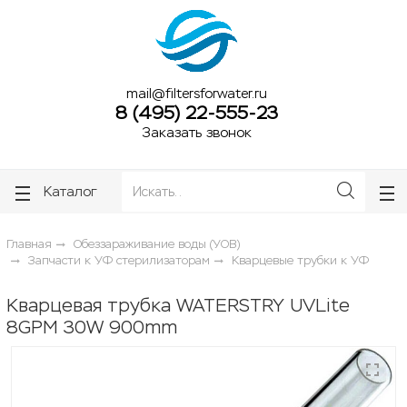
ose
ose
mail@filtersforwater.ru
8 (495) 22-555-23
Заказать звонок
Каталог
Главная
Обеззараживание воды (УОВ)
Запчасти к УФ стерилизаторам
Кварцевые трубки к УФ
Кварцевая трубка WATERSTRY UVLite
8GPM 30W 900mm