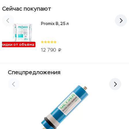
Сейчас покупают
Promix B, 25 л
Скидки от объёма
12 790
p
Спецпредложения