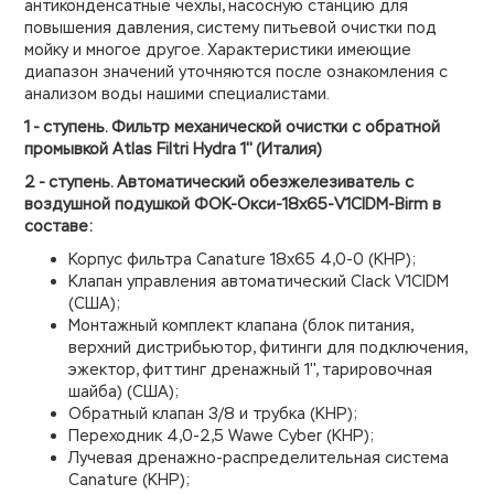
антиконденсатные чехлы, насосную станцию для
повышения давления, систему питьевой очистки под
мойку и многое другое. Характеристики имеющие
диапазон значений уточняются после ознакомления с
анализом воды нашими специалистами.
1 - ступень. Фильтр механической очистки с обратной
промывкой Atlas Filtri Hydra 1'' (Италия)
2 - ступень. Автоматический обезжелезиватель с
воздушной подушкой ФОК-Окси-18х65-V1CIDM-Birm в
составе:
Корпус фильтра Canature 18х65 4,0-0 (КНР);
Клапан управления автоматический Clack V1CIDM
(США);
Монтажный комплект клапана (блок питания,
верхний дистрибьютор, фитинги для подключения,
эжектор, фиттинг дренажный 1'', тарировочная
шайба) (США);
Обратный клапан 3/8 и трубка (КНР);
Переходник 4,0-2,5 Wawe Cyber (КНР);
Лучевая дренажно-распределительная система
Canature (КНР);