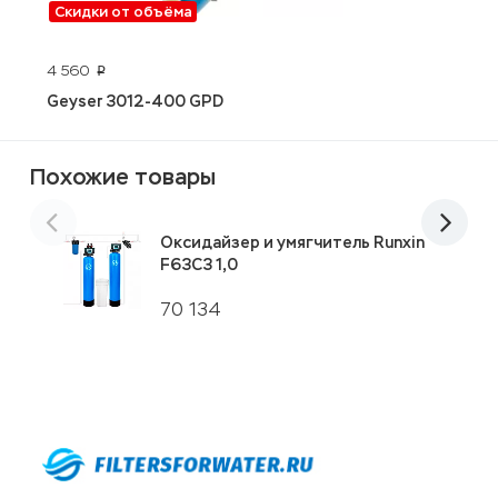
Скидки от объёма
4 560
9
p
Geyser 3012-400 GPD
I
Похожие товары
Оксидайзер и умягчитель Runxin
F63C3 1,0
70 134