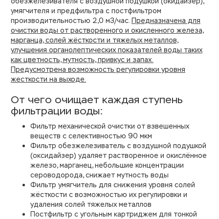
обезжелезивателя с воздушной подушкой (окидайзер),
умягчителя и предфильтра с постфильтром
производительностью 2,0 м3/час.
Предназначена для
очистки воды от растворенного и окисленного железа,
марганца, солей жёсткости и тяжелых металлов,
улучшения органолептических показателей воды таких
как цветность, мутность, привкус и запах.
Предусмотрена возможность регулировки уровня
жесткости на выходе.
От чего очищает каждая ступень
фильтрации воды:
Фильтр механической очистки от взвешенных
веществ с селективностью 90 мкм
Фильтр обезжелезиватель с воздушной подушкой
(оксидайзер) удаляет растворенное и окислённое
железо, марганец, небольшие концентрации
сероводорода, снижает мутность воды
Фильтр умягчитель для снижения уровня солей
жёсткости с возможностью их регулировки и
удаления солей тяжелых металлов
Постфильтр с угольным картриджем для тонкой