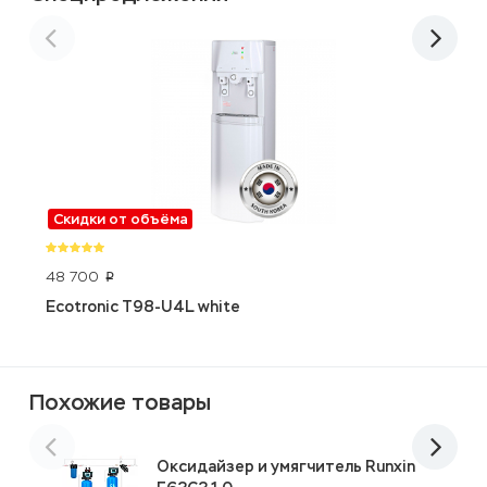
Скидки от объёма
48 700
4
p
Ecotronic T98-U4L white
А
п
Похожие товары
Оксидайзер и умягчитель Runxin