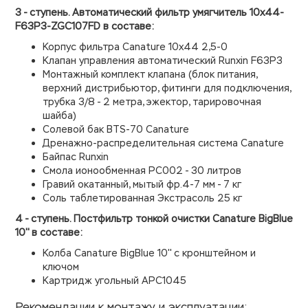
3 - ступень. Автоматический фильтр умягчитель 10х44-
F63P3-ZGC107FD в составе:
Корпус фильтра Canature 10х44 2,5-0
Клапан управления автоматический Runxin F63P3
Монтажный комплект клапана (блок питания,
верхний дистрибьютор, фитинги для подключения,
трубка 3/8 - 2 метра, эжектор, тарировочная
шайба)
Солевой бак BTS-70 Canature
Дренажно-распределительная система Canature
Байпас Runxin
Смола ионообменная PC002 - 30 литров
Гравий окатанный, мытый фр.4-7 мм - 7 кг
Соль таблетированная Экстрасоль 25 кг
4 - ступень. Постфильтр тонкой очистки Canature BigBlue
10'' в составе:
Колба
Canature
BigBlue 10'' с кронштейном и
ключом
Картридж угольный APC1045
Рекомендации к монтажу и эксплуатации: