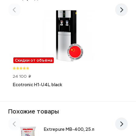
Скидки от объёма
24 100
2
p
Ecotronic H1-U4L black
L
Похожие товары
Extrepure MB-400, 25 л