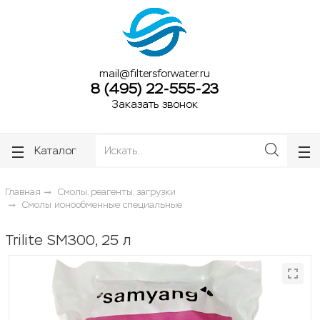
ose
ose
mail@filtersforwater.ru
8 (495) 22-555-23
Заказать звонок
Каталог
Главная
Смолы, реагенты, загрузки
Смолы ионообменные специальные
Trilite SM300, 25 л