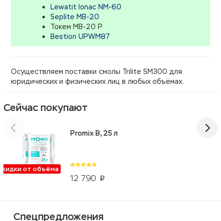
Lewatit Ionac NM-60
Seplite MB-20
Токем MB-20 P
Bestion UPWM87
Осуществляем поставки смолы Trilite SM300 для
юридических и физических лиц в любых объёмах.
Сейчас покупают
Promix B, 25 л
Скидки от объёма
12 790
p
Спецпредложения