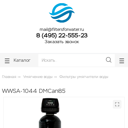
ose
ose
mail@filtersforwater.ru
8 (495) 22-555-23
Заказать звонок
Каталог
Главная
Умягчение воды
Фильтры умягчители воды
WWSA-1044 DMCan85