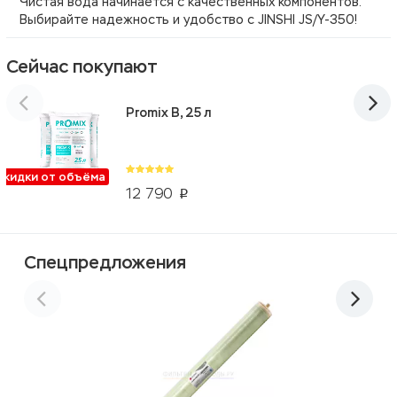
Чистая вода начинается с качественных компонентов.
Выбирайте надежность и удобство с JINSHI JS/Y-350!
Сейчас покупают
Promix B, 25 л
Скидки от объёма
12 790
p
Спецпредложения