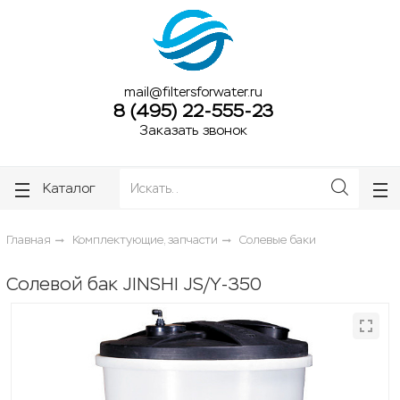
ose
ose
mail@filtersforwater.ru
8 (495) 22-555-23
Заказать звонок
Каталог
Главная
Комплектующие, запчасти
Солевые баки
Солевой бак JINSHI JS/Y-350