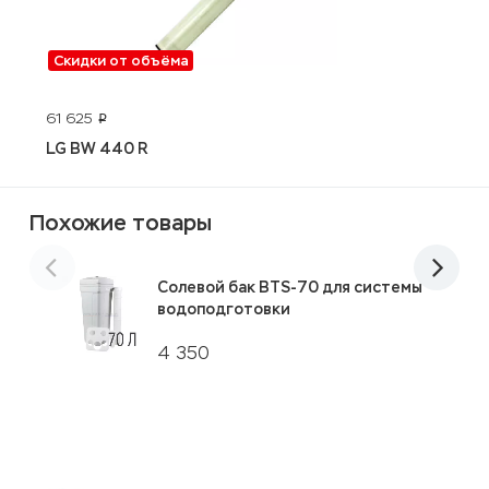
Скидки от объёма
61 625
7
p
LG BW 440 R
К
Похожие товары
Солевой бак BTS-70 для системы
водоподготовки
4 350