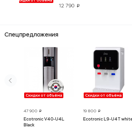
Скидки от объёма
12 790
p
Спецпредложения
Скидки от объёма
Скидки от объёма
47 900
19 800
p
p
Ecotronic V40-U4L
Ecotronic L9-U4T whit
Black