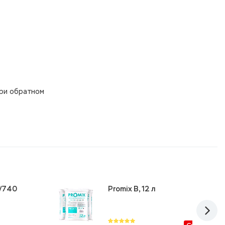
при обратном
5/740
Promix B, 12 л