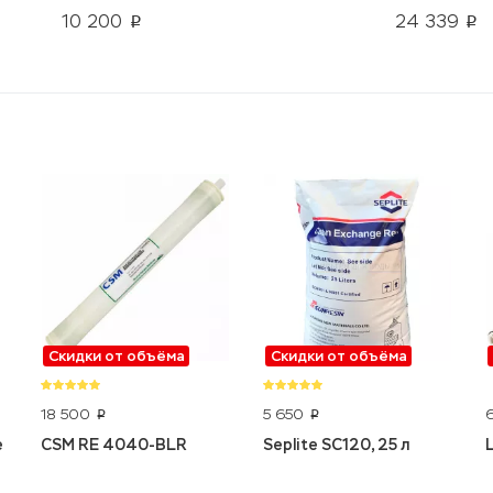
10 200
24 339
p
p
Скидки от объёма
Скидки от объёма
18 500
5 650
p
p
e
CSM RE 4040-BLR
Seplite SC120, 25 л