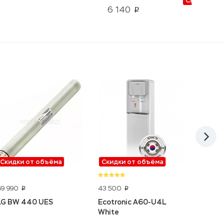
Скидки от
6 140
p
Скидки от объёма
Скидки от объёма
Скидк
69 990
43 500
9 290
p
p
p
LG BW 440 UES
Ecotronic A60-U4L
Purolit
White