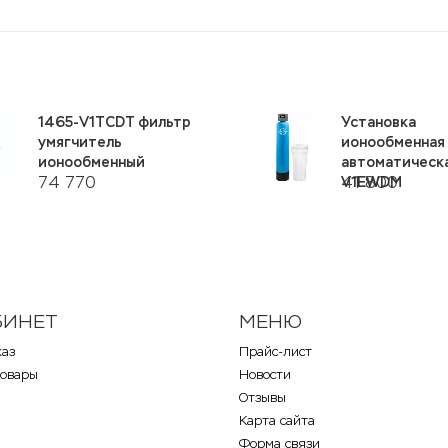
1465-V1TCDT фильтр
Установка
умягчитель
ионообменная
ионообменный
автоматическа
74 770
41 800
V1EWDM
БИНЕТ
МЕНЮ
каз
Прайс-лист
товары
Новости
Отзывы
Карта сайта
Форма связи