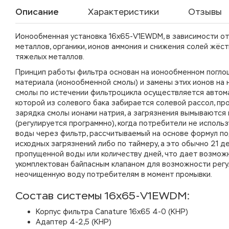
Описание
Характеристики
Отзывы
Ионообменная установка 16х65-V1EWDM, в зависимости от
металлов, органики, ионов аммония и снижения солей жёст
тяжелых металлов.
Принцип работы фильтра основан на ионообменном погло
материала (ионообменной смолы) и замены этих ионов на
смолы по истечении фильтроцикла осуществляется автом
которой из солевого бака забирается солевой рассол, пр
зарядка смолы ионами натрия, а загрязнения вымываются в
(регулируется программно), когда потребители не испол
воды через фильтр, рассчитываемый на основе формул по
исходных загрязнений либо по таймеру, а это обычно 21 д
пропущенной воды или количеству дней, что дает возмож
укомплектован байпасным клапаном для возможности рег
неочищенную воду потребителям в момент промывки.
Состав системы 16х65-V1EWDM:
Корпус фильтра Canature 16х65 4-0 (КНР)
Адаптер 4-2,5 (КНР)