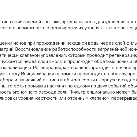
 типа применяемой засыпки, предназначена для удаления рас
кости с возможностью регулировки их уровня, а так же погло
щении ионов при прохождении исходной воды через слой фил
 натрий. Восстановление работоспособности загрязнённой ио
атически клапаном управления, который проводит регенераци
опускается через слой смолы и происходит обратный ионный о
 канализацию. Регенерация, как правило, проходит в ночное в
ьзуют воду. Инициализация промывки происходит по объему пр
дбора и зависящий от типа и объема смолы в корпусе и содер
ень, то есть промывка наступит по одному из двух событий объ
ность экономного расхода соли. Фильтр опционально может б
улировки уровня жесткости или отсечным клапаном, перекрыв