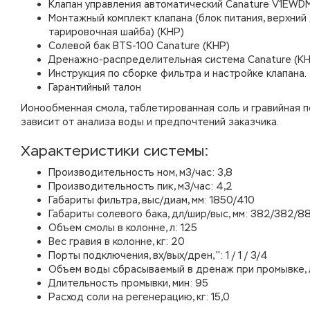
Клапан управления автоматический Canature V1EWDM
Монтажный комплект клапана (блок питания, верхний 
тарировочная шайба) (КНР)
Солевой бак BTS-100 Canature (КНР)
Дренажно-распределительная система Canature (КН
Инструкция по сборке фильтра и настройке клапана.
Гарантийный талон
Ионообменная смола, таблетированная соль и гравийная
зависит от анализа воды и предпочтений заказчика.
Характеристики системы:
Производительность ном, м3/час: 3,8
Производительность пик, м3/час: 4,2
Габариты фильтра, выс/диам, мм: 1850/410
Габариты солевого бака, дл/шир/выс, мм: 382/382/8
Объем смолы в колонне, л: 125
Вес гравия в колонне, кг: 20
Порты подключения, вх/вых/дрен, '': 1 / 1 / 3/4
Объем воды сбрасываемый в дренаж при промывке, 
Длительность промывки, мин: 95
Расход соли на регенерацию, кг: 15,0