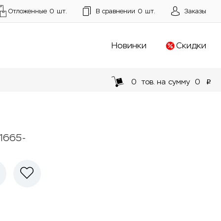
Отложенные
0
шт.
В сравнении
0
шт.
Заказы
Новинки
Скидки
0
тов. на сумму
0
p
1665-