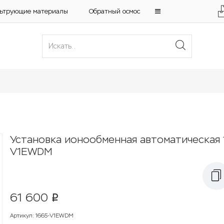
ьтрующие материалы
Обратный осмос
Установка ионообменная автоматическая 
V1EWDM
61 600
p
Артикул
:
1665-V1EWDM