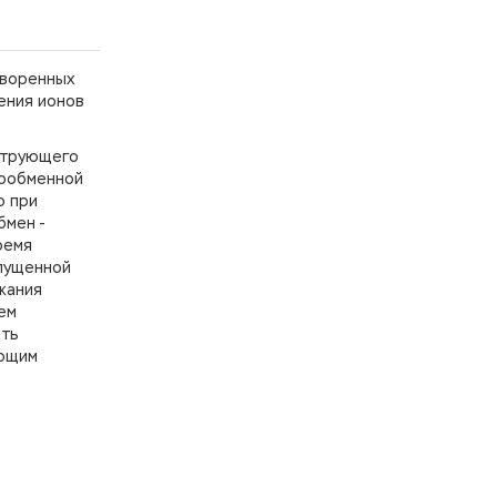
творенных
щения ионов
ьтрующего
нообменной
ю при
бмен -
ремя
опущенной
жания
ем
ыть
ающим