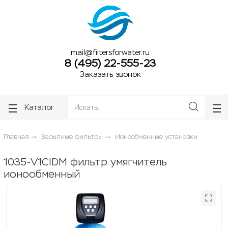
ose
ose
mail@filtersforwater.ru
8 (495) 22-555-23
Заказать звонок
Каталог
Главная
Засыпные фильтры
Ионообменные установки
1035-V1CIDM фильтр умягчитель
ионообменный