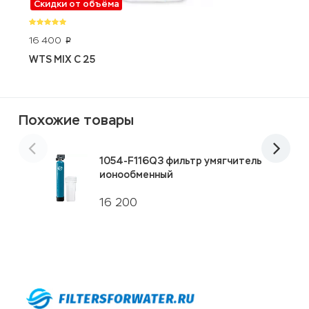
Скидки от объёма
16 400
2
p
WTS MIX C 25
E
Похожие товары
1054-F116Q3 фильтр умягчитель
ионообменный
16 200