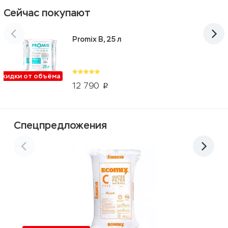
Сейчас покупают
Promix B, 25 л
Скидки от объёма
12 790
p
Спецпредложения