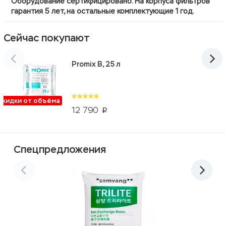
Оборудование сертифицировано. На корпуса фильтров
гарантия 5 лет, на остальные комплектующие 1 год.
Сейчас покупают
Promix B, 25 л
Скидки от объёма
12 790
p
Спецпредложения