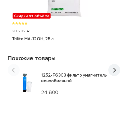
Скидки от объёма
20 282
6
p
Trilite MA-12OH, 25 л
S
Похожие товары
1252-F63C3 фильтр умягчитель
ионообменный
24 800