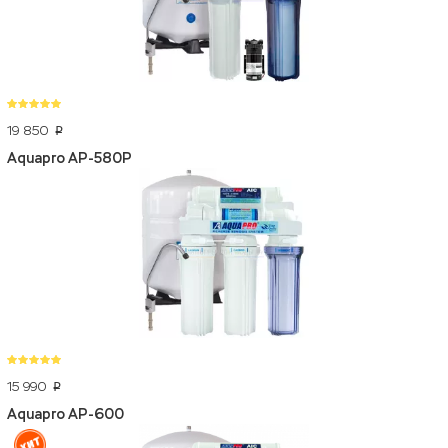
19 850
p
Aquapro AP-580P
15 990
p
Aquapro AP-600