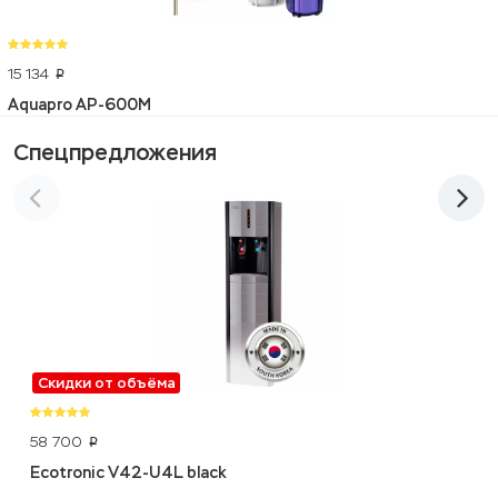
15 134
p
Aquapro AP-600M
Спецпредложения
Скидки от объёма
58 700
p
Ecotronic V42-U4L black