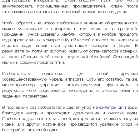
адаптировать изобретение таким образом, чтобы оно могло
заинтересовать промышленных производителей. Только после
этого можно рассчитывать на массовый выпуск нового изделия.
Чтобы обратить на новое изобретение внимание общественности,
можно участвовать в ярмарках, в том числе и за границей.
Гражданин Туниса Джамель Ханбли, который в ноябре прошлого
года представил на ярмарке в Кувейте свой аппарат охлаждения и
очистки воды, вновь стал участником ярмарки в Сеуле. В
результате он получил золотую медаль от организаторов ярмарки,
а также «Специальный приз», врученный Корейской Федерацией
малых и средних предприятий.
Изобретатель подготовил для новой ярмарки
усовершенствованную модель аппарата. Суть его осталась та же,
микропроцессор управляет автоматическими функциями, в
результате чего производится охлаждение и очистка воды по
заданным параметрам.
В последний раз изобретатель сделал упор на
фильтры для воды
,
благодаря которым происходит дезинфекция и очистка воды.
Прибор предназначен для людей, которые хотят очищать воду из
крана или других источников. Производится удаление хлора и
бактерий из питьевой воды.