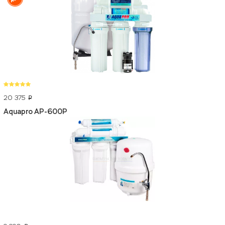
20 375
p
Aquapro AP-600P