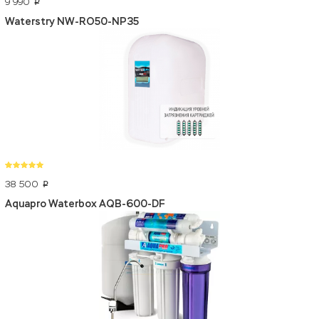
9 990
p
Waterstry NW-RO50-NP35
38 500
p
Aquapro Waterbox AQB-600-DF