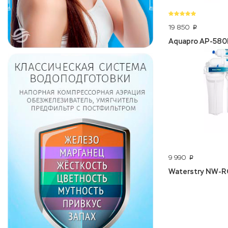
19 850
p
Aquapro AP-580
9 990
p
Waterstry NW-