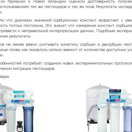
 из Германии и Новой Зеландии оценили достоверность получе
использованием тех же пестицидов и тех же почв. Результаты иссле
ы.
и, что диапазон значений сорбционных констант возрастает с уве
ость потока постоянна. Это значит, что измерение констант сорбци
 привести к неправильной интерпретации данных. Подобные экспери
рные результаты.
ов не менее важно учитывать кинетику сорбции и десорбции пест
ице почвы, как оказалось, сильно зависит от количества доступных у
ы.
собенностей потребует создания новых экспериментальных протокол
учении миграции пестицидов.
овары