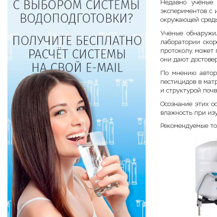
Недавно учёные
экспериментов с 
окружающей сред
Учёные обнаружил
лаборатории скор
протоколу, может
они дают достове
По мнению автор
пестицидов в матр
и структурой почв
Осознание этих о
влажность при из
Рекомендуемые т