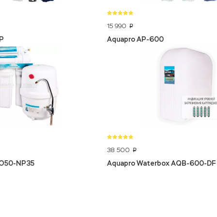
15 990
p
P
Aquapro AP-600
38 500
p
RO50-NP35
Aquapro Waterbox AQB-600-DF