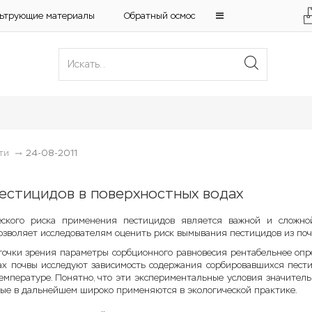
ьтрующие материалы
Обратный осмос
ти
24-08-2011
естицидов в поверхностных водах
еского риска применения пестицидов является важной и сложной
озволяет исследователям оценить риск вымывания пестицидов из почв
точки зрения параметры сорбционного равновесия рентабельнее опр
ах почвы исследуют зависимость содержания сорбировавшихся пест
емпературе. Понятно, что эти экспериментальные условия значительн
ые в дальнейшем широко применяются в экологической практике.