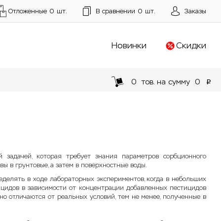
Отложенные
0
шт.
В сравнении
0
шт.
Заказы
Новинки
Скидки
0
тов. на сумму
0
p
 задачей, которая требует знания параметров сорбционного
ы в грунтовые, а затем в поверхностные воды.
еделять в ходе лабораторных экспериментов, когда в небольших
ицидов в зависимости от концентрации добавленных пестицидов
о отличаются от реальных условий, тем не менее, полученные в