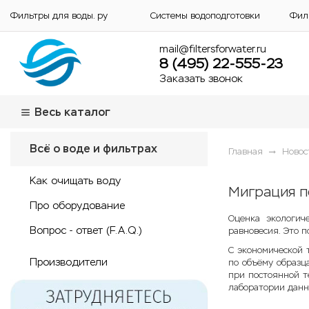
Фильтры для воды. ру
Системы водоподготовки
Фил
mail@filtersforwater.ru
8 (495) 22-555-23
Заказать звонок
Весь каталог
Всё о воде и фильтрах
Главная
Новос
Как очищать воду
Миграция п
Про оборудование
Оценка экологич
Вопрос - ответ (F.A.Q.)
равновесия. Это п
С экономической 
Производители
по объёму образц
при постоянной т
лаборатории данн