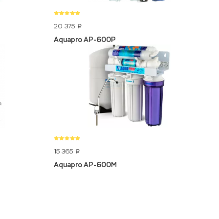
20 375
p
Aquapro AP-600P
15 365
p
Aquapro AP-600M