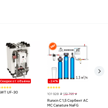
Скидки от объёма
-24%
Скидк
AWT UF-30
101 928
18 405
132 795
p
p
Runxin C 1,5 Сорбент АС
Bestio
МС Canature NaFG