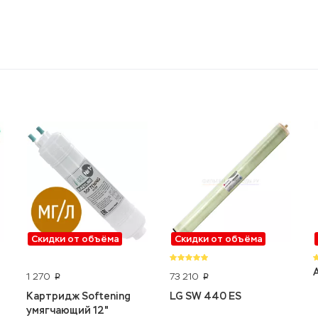
Скидки от объёма
Скидки от объёма
1 270
73 210
p
p
Картридж Softening
LG SW 440 ES
умягчающий 12"