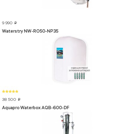
9 990
p
Waterstry NW-RO50-NP35
38 500
p
Aquapro Waterbox AQB-600-DF