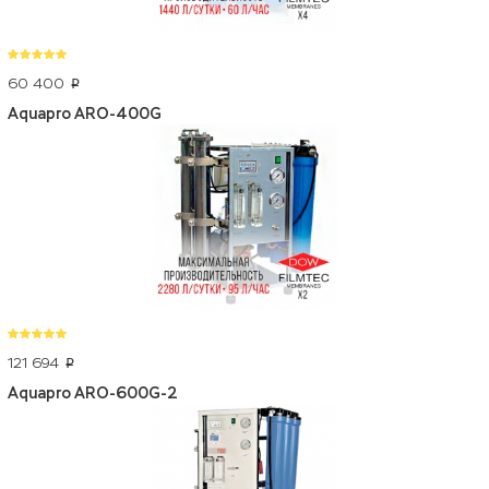
60 400
p
Aquapro ARO-400G
121 694
p
Aquapro ARO-600G-2