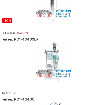
-10%
88 431
97 355
p
p
Гейзер RO1-4040XLP
149 521
p
Гейзер RO1-4040C