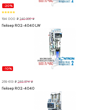
-20%
194 000
240 000
p
p
Гейзер RO2-4040 LW
-10%
259 613
285 574
p
p
Гейзер RO2-4040