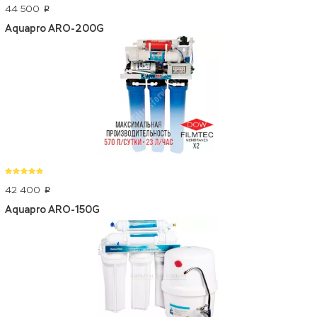
44 500
p
Aquapro ARO-200G
42 400
p
Aquapro ARO-150G