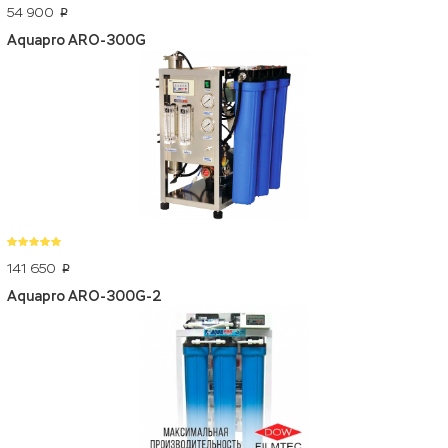
54 900
p
Aquapro ARO-300G
141 650
p
Aquapro ARO-300G-2