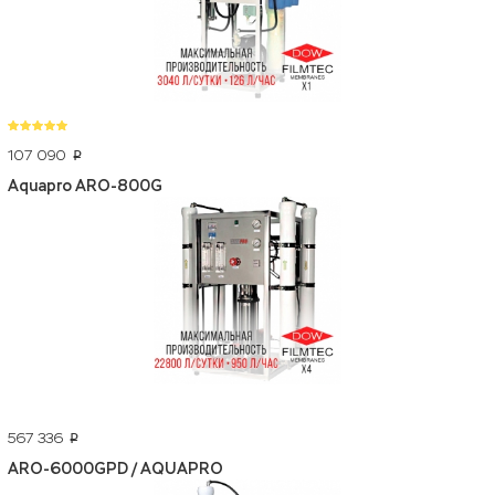
107 090
p
Aquapro ARO-800G
567 336
p
ARO-6000GPD / AQUAPRO