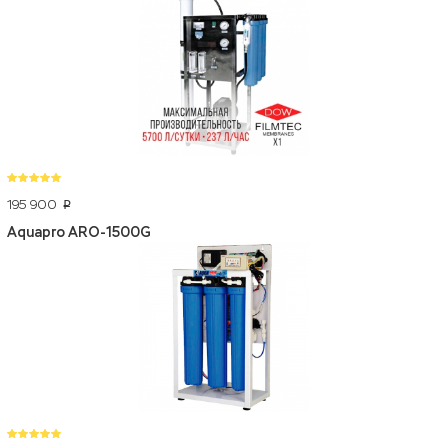
195 900
p
Aquapro ARO-1500G