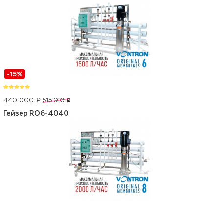
-15%
440 000
515 000
p
p
Гейзер RO6-4040