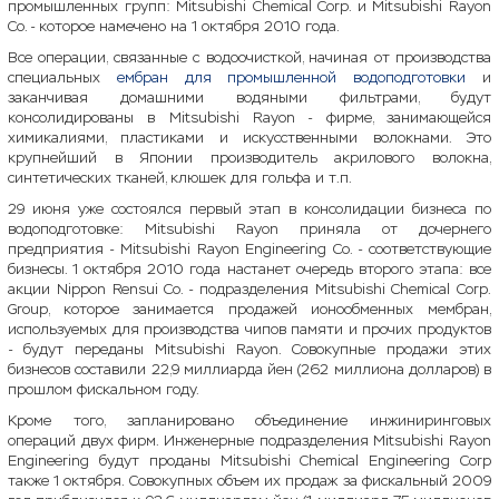
промышленных групп: Mitsubishi Chemical Corp. и Mitsubishi Rayon
Co. - которое намечено на 1 октября 2010 года.
Все операции, связанные с водоочисткой, начиная от производства
специальных
ембран для промышленной водоподготовки
и
заканчивая домашними водяными фильтрами, будут
консолидированы в Mitsubishi Rayon - фирме, занимающейся
химикалиями, пластиками и искусственными волокнами. Это
крупнейший в Японии производитель акрилового волокна,
синтетических тканей, клюшек для гольфа и т.п.
29 июня уже состоялся первый этап в консолидации бизнеса по
водоподготовке: Mitsubishi Rayon приняла от дочернего
предприятия - Mitsubishi Rayon Engineering Co. - соответствующие
бизнесы. 1 октября 2010 года настанет очередь второго этапа: все
акции Nippon Rensui Co. - подразделения Mitsubishi Chemical Corp.
Group, которое занимается продажей ионообменных мембран,
используемых для производства чипов памяти и прочих продуктов
- будут переданы Mitsubishi Rayon. Совокупные продажи этих
бизнесов составили 22,9 миллиарда йен (262 миллиона долларов) в
прошлом фискальном году.
Кроме того, запланировано объединение инжиниринговых
операций двух фирм. Инженерные подразделения Mitsubishi Rayon
Engineering будут проданы Mitsubishi Chemical Engineering Corp
также 1 октября. Совокупных объем их продаж за фискальный 2009