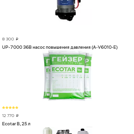
8 300
p
UP-7000 36В насос повышения давления (A-V6010-E)
12 770
p
Ecotar B, 25 л