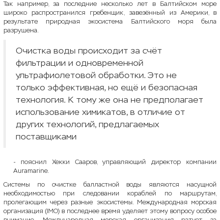
Так например, за последние несколько лет в Балтийском море
широко распространился гребенщик, завезённый из Америки, в
результате природная экосистема Балтийского моря была
разрушена.
Очистка воды происходит за счёт
фильтрации и одновременной
ультрафиолетовой обработки. Это не
только эффективная, но ещё и безопасная
технология. К тому же она не предполагает
использование химикатов, в отличие от
других технологий, предлагаемых
поставщиками
- пояснил Хекки Сааров, управляющий директор компании
Auramarine.
Системы по очистке балластной воды являются насущной
необходимостью при следовании кораблей по маршрутам,
пролегающим через разные экосистемы. Международная морская
организация (IMO) в последнее время уделяет этому вопросу особое
внимание. Международная морская организация ратует за