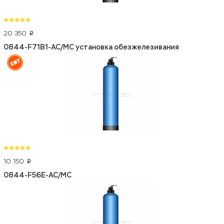
20 350
p
0844-F71B1-AC/MC установка обезжелезивания
10 150
p
0844-F56E-AC/MC