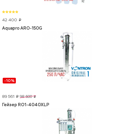
42 400
p
Aquapro ARO-150G
-10%
89 561
98 600
p
p
Гейзер RO1-4040XLP