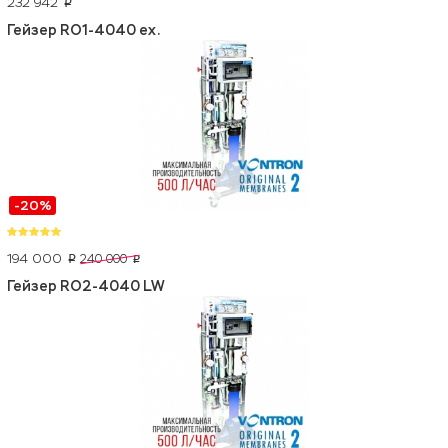
232 942
p
Гейзер RO1-4040 ex.
-20%
194 000
240 000
p
p
Гейзер RO2-4040 LW