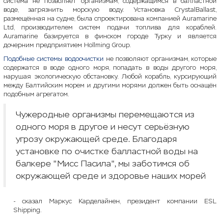
система не позволяет организмам, содержащимся в балластной
воде, загрязнить морскую воду. Установка CrystalBallast,
размещённая на судне, была спроектирована компанией Auramarine
Ltd, производителем систем подачи топлива для кораблей.
Auramarine базируется в финском городе Турку и является
дочерним предприятием Hollming Group.
Подобные системы водоочистки
не позволяют организмам, которые
содержатся в воде одного моря, попадать в воды другого моря,
нарушая экологическую обстановку. Любой корабль, курсирующий
между Балтийским морем и другими морями должен быть оснащён
подобным агрегатом.
Чужеродные организмы перемещаются из
одного моря в другое и несут серьёзную
угрозу окружающей среде. Благодаря
установке по очистке балластной воды на
балкере "Мисс Пасила", мы заботимся об
окружающей среде и здоровье наших морей
- сказал Маркус Карделайнен, президент компании ESL
Shipping.