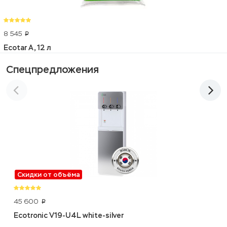
8 545
p
Ecotar A, 12 л
Спецпредложения
Скидки от объёма
45 600
p
Ecotronic V19-U4L white-silver