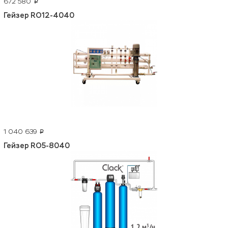
672 580
p
Гейзер RO12-4040
1 040 639
p
Гейзер RO5-8040