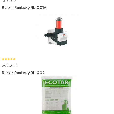
13 990
p
Runxin Runlucky RL-Q01A
25 200
p
Runxin Runlucky RL-Q02