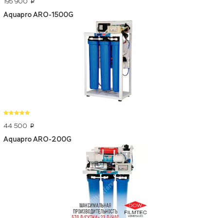
195 900
p
Aquapro ARO-1500G
44 500
p
Aquapro ARO-200G