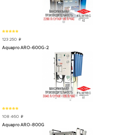
123 250
p
Aquapro ARO-600G-2
108 460
p
Aquapro ARO-800G