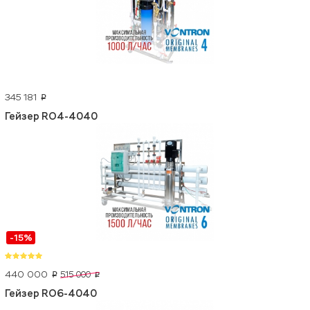
345 181
p
Гейзер RO4-4040
-15%
440 000
515 000
p
p
Гейзер RO6-4040