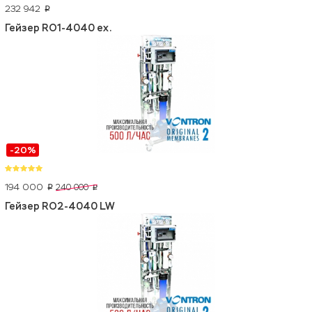
232 942
p
Гейзер RO1-4040 ex.
-20%
194 000
240 000
p
p
Гейзер RO2-4040 LW