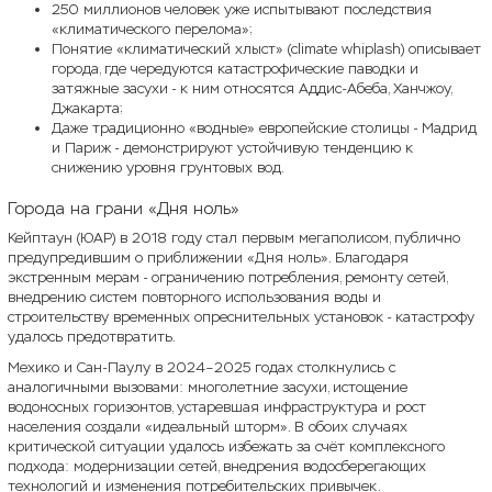
250 миллионов человек уже испытывают последствия
«климатического перелома»;
Понятие «климатический хлыст» (climate whiplash) описывает
города, где чередуются катастрофические паводки и
затяжные засухи - к ним относятся Аддис-Абеба, Ханчжоу,
Джакарта;
Даже традиционно «водные» европейские столицы - Мадрид
и Париж - демонстрируют устойчивую тенденцию к
снижению уровня грунтовых вод.
Города на грани «Дня ноль»
Кейптаун (ЮАР) в 2018 году стал первым мегаполисом, публично
предупредившим о приближении «Дня ноль». Благодаря
экстренным мерам - ограничению потребления, ремонту сетей,
внедрению систем повторного использования воды и
строительству временных опреснительных установок - катастрофу
удалось предотвратить.
Мехико и Сан-Паулу в 2024–2025 годах столкнулись с
аналогичными вызовами: многолетние засухи, истощение
водоносных горизонтов, устаревшая инфраструктура и рост
населения создали «идеальный шторм». В обоих случаях
критической ситуации удалось избежать за счёт комплексного
подхода: модернизации сетей, внедрения водосберегающих
технологий и изменения потребительских привычек.