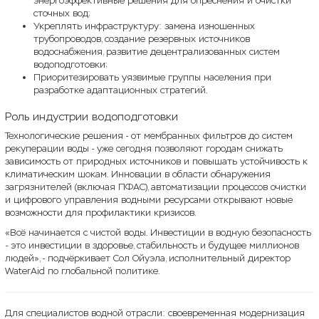
энергоэффективные решения для опреснения и очистки
сточных вод;
Укреплять инфраструктуру: замена изношенных
трубопроводов, создание резервных источников
водоснабжения, развитие децентрализованных систем
водоподготовки;
Приоритезировать уязвимые группы населения при
разработке адаптационных стратегий.
Роль индустрии водоподготовки
Технологические решения - от мембранных фильтров до систем
рекуперации воды - уже сегодня позволяют городам снижать
зависимость от природных источников и повышать устойчивость к
климатическим шокам. Инновации в области обнаружения
загрязнителей (включая ПФАС), автоматизации процессов очистки
и цифрового управления водными ресурсами открывают новые
возможности для профилактики кризисов.
«Всё начинается с чистой воды. Инвестиции в водную безопасность
- это инвестиции в здоровье, стабильность и будущее миллионов
людей», - подчёркивает Сол Ойуэла, исполнительный директор
WaterAid по глобальной политике.
Для специалистов водной отрасли: своевременная модернизация