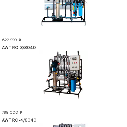
622 990
p
AWT RO-3/8040
798 000
p
AWT RO-4/8040