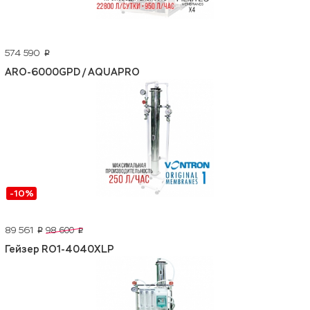
574 590
p
ARO-6000GPD / AQUAPRO
-10%
89 561
98 600
p
p
Гейзер RO1-4040XLP