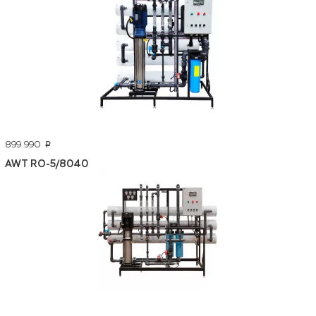
899 990
p
AWT RO-5/8040