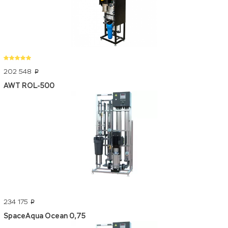
202 548
p
AWT ROL-500
234 175
p
SpaceAqua Ocean 0,75