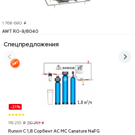
1 768 680
p
AWT RO-9/8040
Спецпредложения
-21%
119 210
150 263
p
p
Runxin C 1,8 Сорбент АС МС Canature NaFG