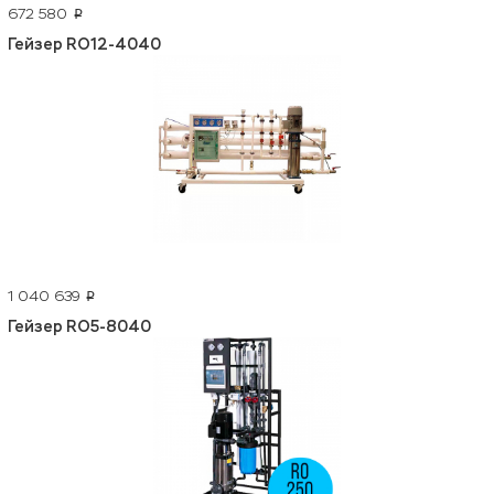
672 580
p
Гейзер RO12-4040
1 040 639
p
Гейзер RO5-8040