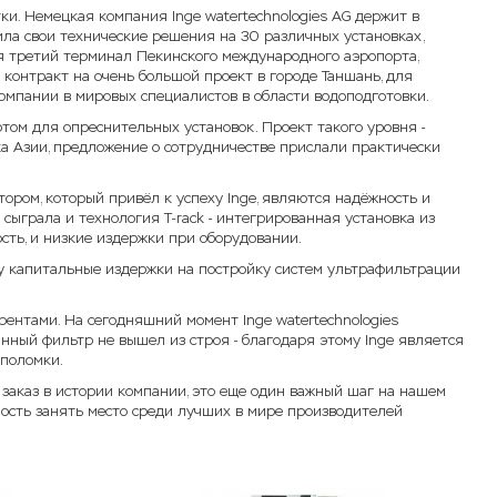
и. Немецкая компания Inge watertechnologies AG держит в
ила свои технические решения на 30 различных установках,
я третий терминал Пекинского международного аэропорта,
а контракт на очень большой проект в городе Таншань, для
омпании в мировых специалистов в области водоподготовки.
том для опреснительных установок. Проект такого уровня -
а Азии, предложение о сотрудничестве прислали практически
тором, который привёл к успеху Inge, являются надёжность и
сыграла и технология T-rack - интегрированная установка из
сть, и низкие издержки при оборудовании.
у капитальные издержки на постройку систем ультрафильтрации
ентами. На сегодняшний момент Inge watertechnologies
нный фильтр не вышел из строя - благодаря этому Inge является
поломки.
 заказ в истории компании, это еще один важный шаг на нашем
ность занять место среди лучших в мире производителей