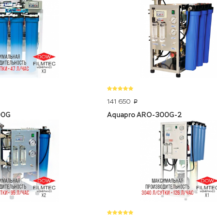
141 650
p
00G
Aquapro ARO-300G-2