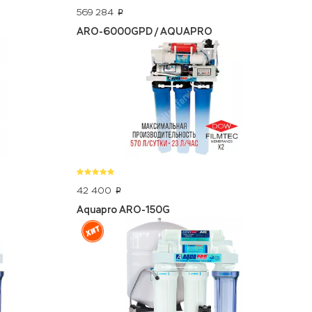
569 284
p
ARO-6000GPD / AQUAPRO
42 400
p
Aquapro ARO-150G