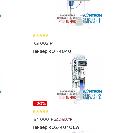
169 002
p
Гейзер RO1-4040
-20%
194 000
240 000
p
p
Гейзер RO2-4040 LW