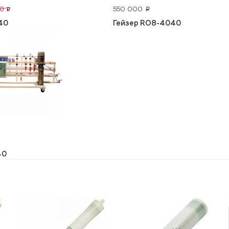
550 000
00
p
p
40
Гейзер RO8-4040
40