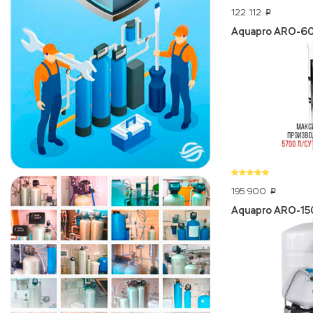
122 112
p
Aquapro ARO-6
195 900
p
Aquapro ARO-1