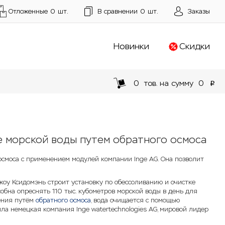
Отложенные
0
шт.
В сравнении
0
шт.
Заказы
Новинки
Скидки
0
тов. на сумму
0
p
е морской воды путем обратного осмоса
осмоса с применением модулей компании Inge AG. Она позволит
жоу Ксидомэнь строит установку по обессоливанию и очистке
обна опреснять 110 тыс. кубометров морской воды в день для
нения путём
обратного осмоса
, вода очищается с помощью
ла немецкая компания Inge watertechnologies AG, мировой лидер