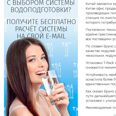
Китай является к
Китае офис продаж
производящих пит
станция по очистк
которого потребу
Постепенно техно
крайне престижна
все поставщики у
По словам Бруно Ш
качество модулей 
нескольких модул
Установки T-Rack
снижаются миниму
Устойчивость мем
оснастила более 5
единственным пос
Как сказал Бруно
пути дальнейшего
установок с ульт
Рекомендуемые т