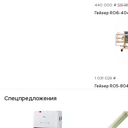
440 000
515 0
p
Гейзер RO6-40
1 031 029
p
Гейзер RO5-80
Спецпредложения