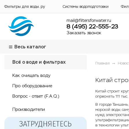
Фильтры для воды. ру
Системы водоподготовки
Фил
mail@filtersforwater.ru
8 (495) 22-555-23
Заказать звонок
Весь каталог
Всё о воде и фильтрах
Главная
Новос
Как очищать воду
Китай стро
Про оборудование
Китай строит кру
Вопрос - ответ (F.A.Q.)
опреснять 111 тыс
В городе Таншань,
Производители
морской воды, сам
нужд электростан
ультрафильтрации
в технологии уль