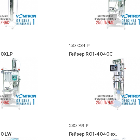
150 034
p
40XLP
Гейзер RO1-4040C
230 791
p
40 LW
Гейзер RO1-4040 ex.