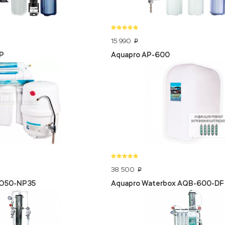
15 990
p
P
Aquapro AP-600
38 500
p
RO50-NP35
Aquapro Waterbox AQB-600-DF