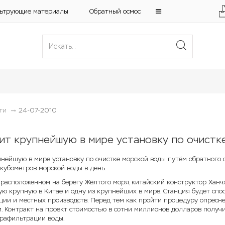
ьтрующие материалы
Обратный осмос
ти
24-07-2010
ит крупнейшую в мире установку по очистк
пнейшую в мире установку по очистке морской воды путём обратного 
. кубометров морской воды в день.
 расположенном на берегу Жёлтого моря, китайский конструктор Ханч
ую крупную в Китае и одну из крупнейших в мире. Станция будет спос
ции и местных производств. Перед тем как пройти процедуру опрес
. Контракт на проект стоимостью в сотни миллионов долларов получи
трафильтрации воды.