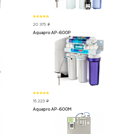
20 375
p
Aquapro AP-600P
15 223
p
Aquapro AP-600M