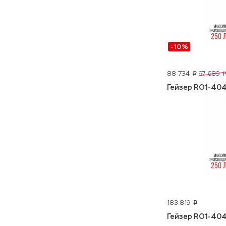
-10%
88 734
97 689
p
p
Гейзер RO1-40
183 819
p
Гейзер RO1-40