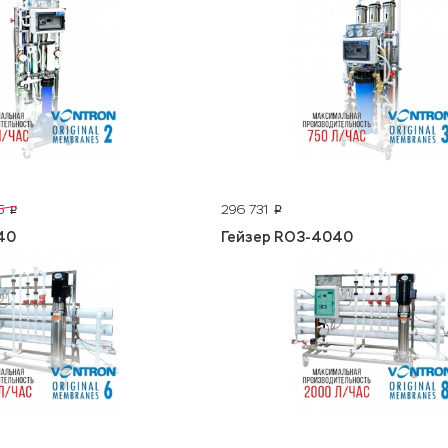
296 731
5
p
p
40
Гейзер RO3-4040