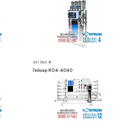
341 994
p
Гейзер RO4-4040