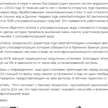
рупнейшим в мире и самым быстрорастущим рынком систем водоочистк
 с 2004 года. В течение шести лет с момента открытия, Inge примен
ьевую воду, обрабатывающих канализационные стоки. К ним относятс
е сточных вод в Даляне. Недавно Inge watertechnologies AG заключил
ются 1536 ультрафильтрующих модулей. Это превратило работников к
логии обратного осмоса и ультрафильтрации воды становятся стандар
я сделка, которая привлекла внимание очень многих участников рынк
становок с ультрафильтрацией воды.
тейна, генерального директора Inge watertechnologies, ключевым фак
для ультрафильтрации, которые собираются в Германии. Важную роль 
ей, получившая лестные отзывы за многофункциональность, компактно
 на 60% меньше традиционных модульных установок. Благодаря этом
м на 5%, в зависимости от масштаба устанавливаемой системы.
бран к повреждениям - еще одно ключевое преимущество перед конкур
00 станций по всему миру своими установками, и еще ни один мембра
тавщиком, предоставляющим на свои фильтры 5-летнюю гарантию от 
 Штейн: "Этот контракт с Ханчжоу Ксидомэнь - крупнейший одиночный
 роста. Для нас это престижный проект мирового масштаба и возмож
рафильтрацией воды.
овары