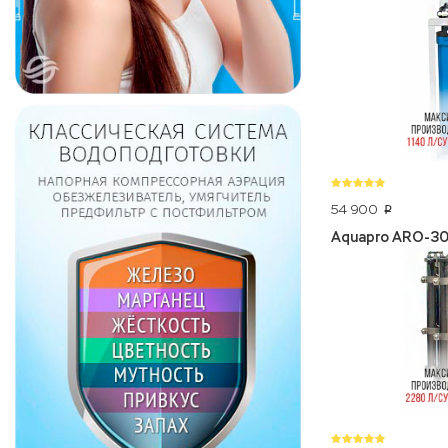
54 900
p
Aquapro ARO-3