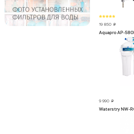
19 850
p
Aquapro AP-580
9 990
p
Waterstry NW-