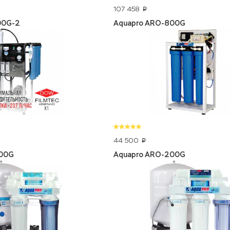
107 458
p
00G-2
Aquapro ARO-800G
44 500
p
500G
Aquapro ARO-200G