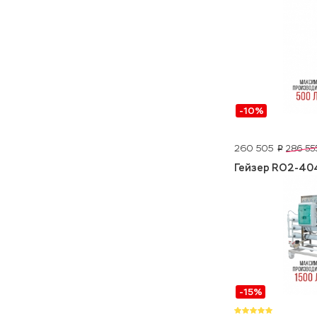
-10%
260 505
286 55
p
Гейзер RO2-40
-15%