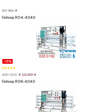
341 994
p
Гейзер RO4-4040
-15%
440 000
515 000
p
p
Гейзер RO6-4040