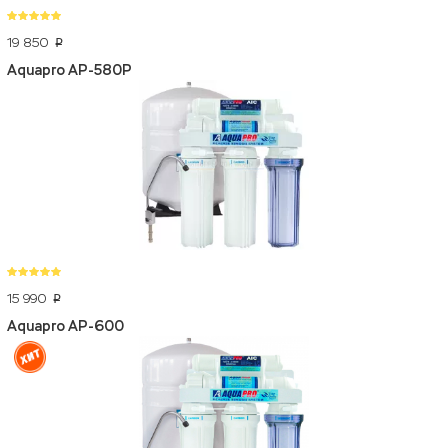
19 850
p
Aquapro AP-580P
15 990
p
Aquapro AP-600