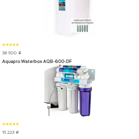
38 500
p
Aquapro Waterbox AQB-600-DF
15 223
p