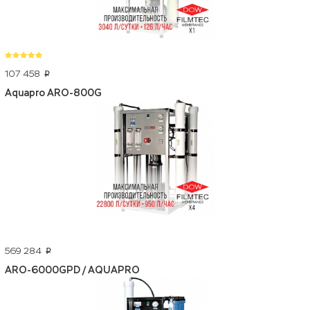
107 458
p
Aquapro ARO-800G
569 284
p
ARO-6000GPD / AQUAPRO