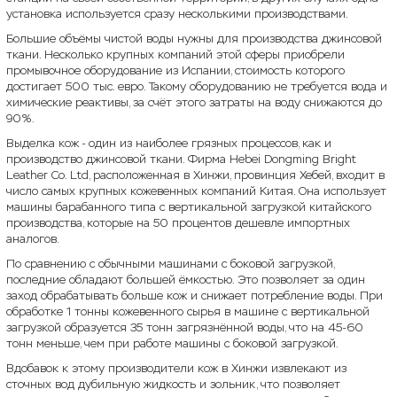
установка используется сразу несколькими производствами.
Большие объёмы чистой воды нужны для производства джинсовой
ткани. Несколько крупных компаний этой сферы приобрели
промывочное оборудование из Испании, стоимость которого
достигает 500 тыс. евро. Такому оборудованию не требуется вода и
химические реактивы, за счёт этого затраты на воду снижаются до
90%.
Выделка кож - один из наиболее грязных процессов, как и
производство джинсовой ткани. Фирма Hebei Dongming Bright
Leather Co. Ltd, расположенная в Хинжи, провинция Хебей, входит в
число самых крупных кожевенных компаний Китая. Она использует
машины барабанного типа с вертикальной загрузкой китайского
производства, которые на 50 процентов дешевле импортных
аналогов.
По сравнению с обычными машинами с боковой загрузкой,
последние обладают большей ёмкостью. Это позволяет за один
заход обрабатывать больше кож и снижает потребление воды. При
обработке 1 тонны кожевенного сырья в машине с вертикальной
загрузкой образуется 35 тонн загрязнённой воды, что на 45-60
тонн меньше, чем при работе машины с боковой загрузкой.
Вдобавок к этому производители кож в Хинжи извлекают из
сточных вод дубильную жидкость и зольник, что позволяет