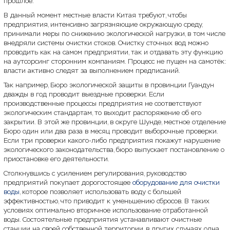
прошлое.
В данный момент местные власти Китая требуют, чтобы
предприятия, интенсивно загрязняющие окружающую среду,
принимали меры по снижению экологической нагрузки, в том числе
внедряли системы очистки стоков. Очистку сточных вод можно
проводить как на самом предприятии, так и отдавать эту функцию
на аутсорсинг сторонним компаниям. Процесс не пущен на самотёк:
власти активно следят за выполнением предписаний.
Так например, Бюро экологической защиты в провинции Гуандун
дважды в год проводит выездные проверки. Если
производственные процессы предприятия не соответствуют
экологическим стандартам, то выходит распоряжение об его
закрытии. В этой же провинции, в округе Шунде, местное отделение
Бюро один или два раза в месяц проводит выборочные проверки.
Если три проверки какого-либо предприятия покажут нарушение
экологического законодательства, бюро выпускает постановление о
приостановке его деятельности.
Столкнувшись с усилением регулирования, руководство
предприятий покупает дорогостоящее
оборудование для очистки
воды
, которое позволяет использовать воду с большей
эффективностью, что приводит к уменьшению сбросов. В таких
условиях оптимально вторичное использование отработанной
воды. Состоятельные предприятия устанавливают очистные
станции на своей собственной территории, в других случаях одна