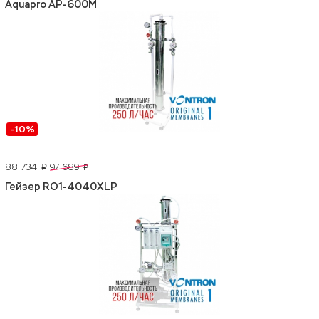
Aquapro AP-600M
-10%
88 734
97 689
p
p
Гейзер RO1-4040XLP