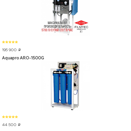
195 900
p
Aquapro ARO-1500G
44 500
p