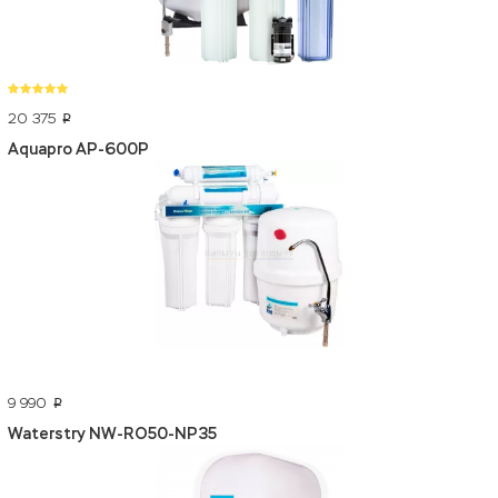
20 375
p
Aquapro AP-600P
9 990
p
Waterstry NW-RO50-NP35