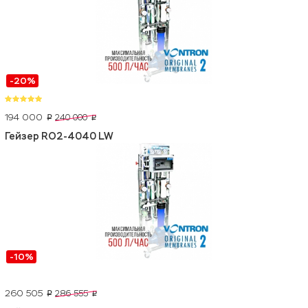
-20%
194 000
240 000
p
p
Гейзер RO2-4040 LW
-10%
260 505
286 555
p
p