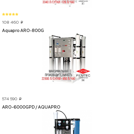
108 460
p
Aquapro ARO-800G
574 590
p
ARO-6000GPD / AQUAPRO