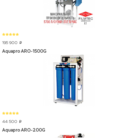
195 900
p
Aquapro ARO-1500G
44 500
p
Aquapro ARO-200G