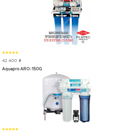
42 400
p
Aquapro ARO-150G