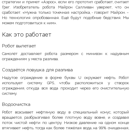
стратегии и примет «Аэрос», если его прототип сработает, считает
Грег. Изобретатель робота Майрон Салливан уверяет, что он
сработает. «Нужна только точечная настройка, - говорит Майрон. –
Но технология опробованная. Ещё будут подобные бедствия. Мы
можем подготовиться к ним».
Как это работает
Робот вылетает
Самолёт доставляет робота размером с минивэн к надувным
ограждениям у места разлива.
Создаётся ловушка для разлива
Надутое ограждение в форме буквы U окружает нефть. Робот
использует систему GPS, чтобы расположиться у створок
ограждения, откуда вся вода проходит через его очистительную
систему.
Водоочистка
Робот всасывает нефтяную воду в специальный конус, который
вращается, разбрызгивая более плотную воду вовне, и создавая
поток чистой нефти по центру. Низкое давление на одном конце
втягивает нефть, тогда как более тяжёлая вода, на 99% очищенная,