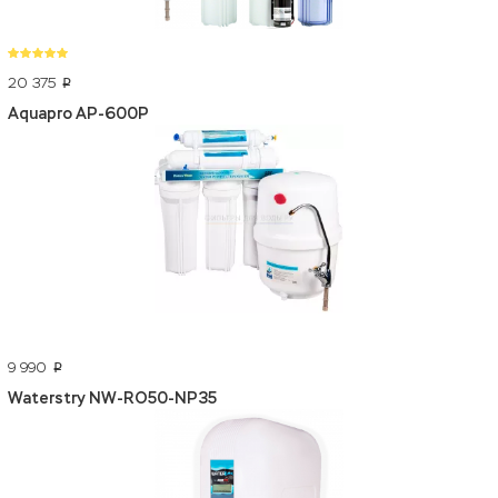
20 375
p
Aquapro AP-600P
9 990
p
Waterstry NW-RO50-NP35