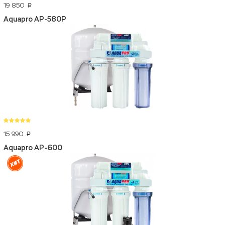
19 850
p
Aquapro AP-580P
15 990
p
Aquapro AP-600