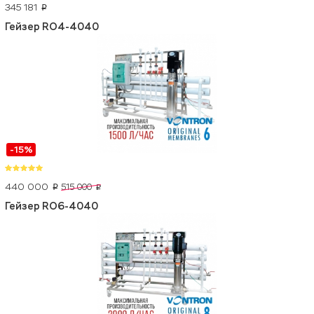
345 181
p
Гейзер RO4-4040
-15%
440 000
515 000
p
p
Гейзер RO6-4040