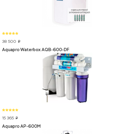
38 500
p
Aquapro Waterbox AQB-600-DF
15 365
p
Aquapro AP-600M