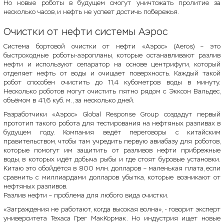
Но новые роботы в будущем смогут уничтожать пролитие за
несколько часов, и нефть не успеет достичь побережья.
Очистки от нефти системы Аэрос
Система бортовой очистки от нефти «Аэрос» (Aeros) – это
быстроходные роботы-аэропланы, которые останавливают разлив
нефти и используют сепаратор на основе центрифуги, который
отделяет нефть от воды и очищает поверхность. Каждый такой
робот способен очистить до 11,4 кубометров воды в минуту.
Несколько роботов могут очистить пятно рядом с Экксон Вальдес,
объёмом в 41,6 куб. м., за несколько дней.
Разработчики «Аэрос» Global Response Group создадут первый
прототип такого робота для тестирования на нефтяных разливах в
будущем году. Компания ведёт переговоры с китайским
правительством, чтобы там учредить первую авиабазу для роботов,
которые помогут им защитить от разливов нефти прибрежные
воды, в которых идёт добыча рыбы и где стоят буровые установки.
Китаю это обойдётся в 800 млн. долларов – маленькая плата, если
сравнить с миллиардами долларов убытка, которые возникают от
нефтяных разливов.
Разлив нефти – проблема для любого вида очистки.
«Заграждения не работают, когда высокая волна», - говорит эксперт
университета Техаса Грег МакКормак. Но индустрия ищет новые