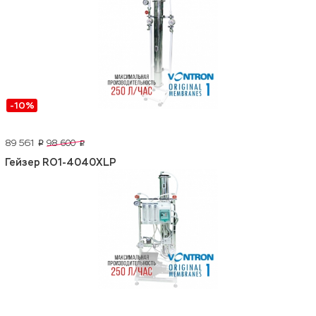
-10%
89 561
98 600
p
p
Гейзер RO1-4040XLP