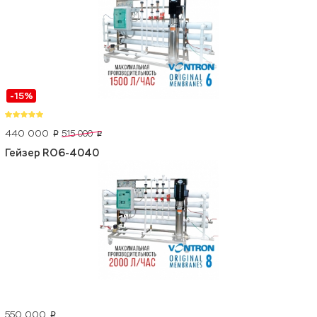
-15%
440 000
515 000
p
p
Гейзер RO6-4040
550 000
p