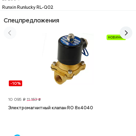
Runxin Runlucky RL-Q02
Спецпредложения
-10%
10 095
11 153
p
p
Электромагнитный клапан RO 8x4040