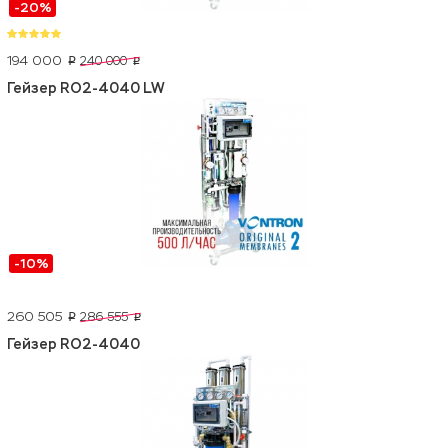
-20%
194 000
240 000
p
p
Гейзер RO2-4040 LW
-10%
260 505
286 555
p
p
Гейзер RO2-4040