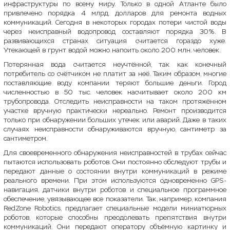
инфраструктуры по всему миру. Только в одной Атланте было
привлечено порядка 4 млрд. долларов для ремонта водных
коммуникаций. Сегодня в некоторых городах потери чистой воды
через неисправный водопровод составляют порядка 30%. В
развивающихся странах ситуация считается гораздо хуже.
Утекающей в грунт водой можно напоить около 200 млн. человек.
Потерянная вода считается неучтённой, так как конечный
потребитель со счётчиком не платит за неё. Таким образом, многие
поставляющие воду компании теряют большие деньги. Город
численностью в 50 тыс. человек насчитывает около 200 км
трубопровода. Отследить неисправности на таком протяжённом
участке вручную практически нереально. Ремонт производится
только при обнаружении больших утечек или аварий. Даже в таких
случаях неисправности обнаруживаются вручную, сантиметр за
сантиметром.
Для своевременного обнаружения неисправностей в трубах сейчас
пытаются использовать роботов. Они постоянно обследуют трубы и
передают данные о состоянии внутри коммуникаций в режиме
реального времени. При этом используются одновременно GPS-
навигация, датчики внутри роботов и специальное программное
обеспечение, увязывающее все показатели. Так, например, компания
RedZone Robotics, предлагает специальные модели миниатюрных
роботов, которые способны преодолевать препятствия внутри
коммуникаций. Они передают оператору объёмную картинку и