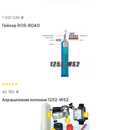
1 031 029
p
Гейзер RO5-8040
42 150
p
Аэрационная колонна 1252-WS2