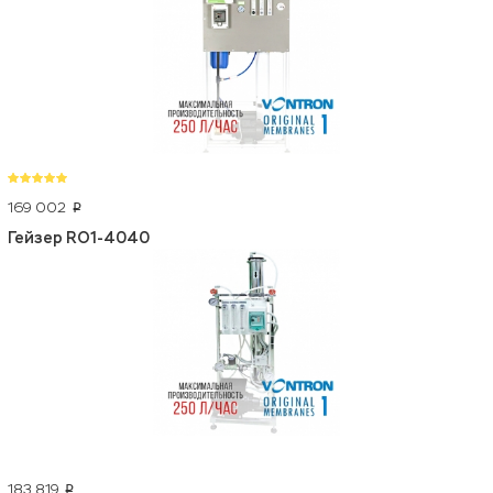
169 002
p
Гейзер RO1-4040
183 819
p