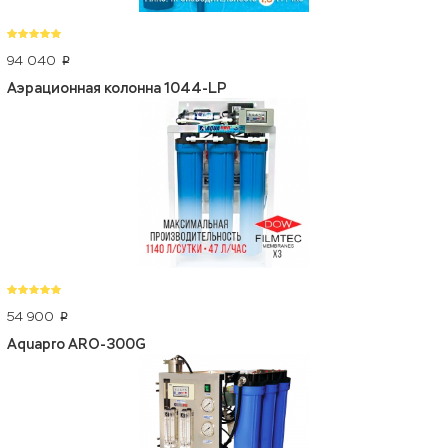
94 040
p
Аэрационная колонна 1044-LP
54 900
p
Aquapro ARO-300G