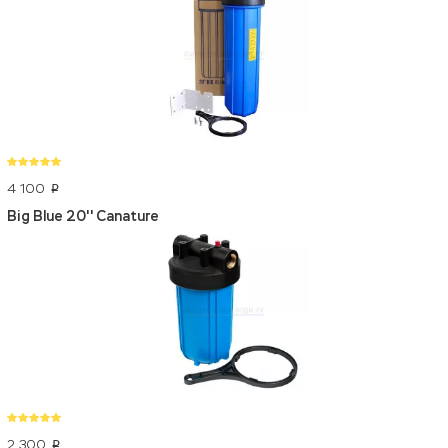
4 100
p
Big Blue 20'' Canature
2 300
p