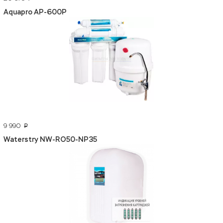
Aquapro AP-600P
9 990
p
Waterstry NW-RO50-NP35