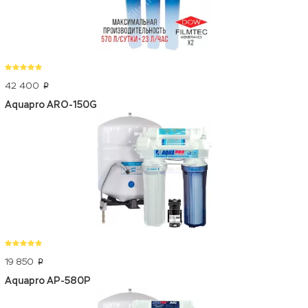
42 400
p
Aquapro ARO-150G
19 850
p
Aquapro AP-580P