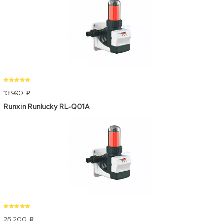
13 990
p
Runxin Runlucky RL-Q01A
25 200
p