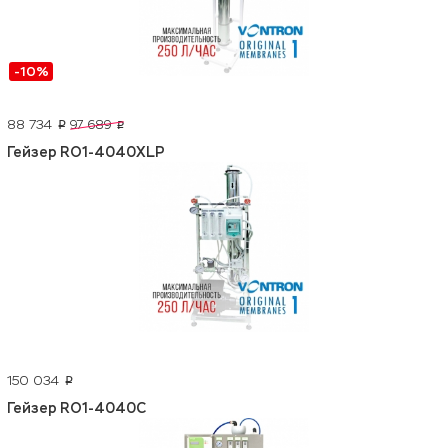
-10%
88 734
97 689
p
p
Гейзер RO1-4040XLP
150 034
p
Гейзер RO1-4040C