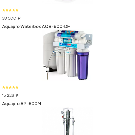
38 500
p
Aquapro Waterbox AQB-600-DF
15 223
p
Aquapro AP-600M