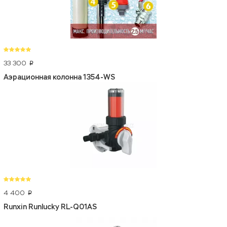
33 300
p
Аэрационная колонна 1354-WS
4 400
p
Runxin Runlucky RL-Q01AS