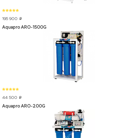
195 900
p
Aquapro ARO-1500G
44 500
p
Aquapro ARO-200G