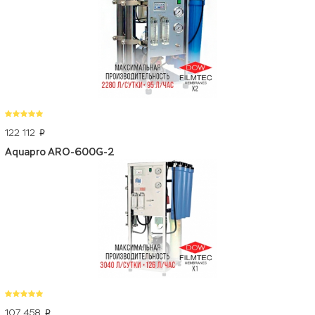
122 112
p
Aquapro ARO-600G-2
107 458
p