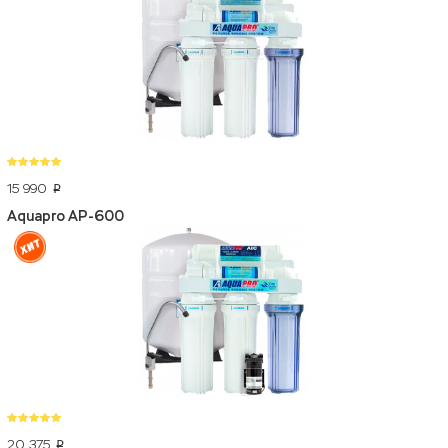
15 990
p
Aquapro AP-600
20 375
p