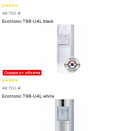
48 700
p
Ecotronic T98-U4L black
Скидки от объёма
48 700
p
Ecotronic T98-U4L white