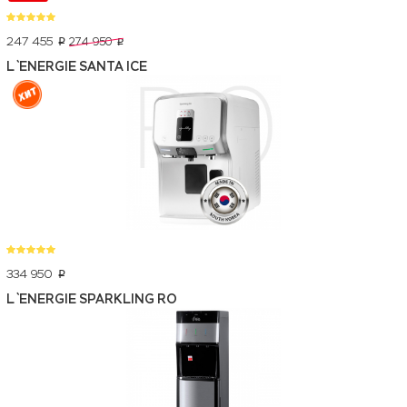
247 455
274 950
p
p
L`ENERGIE SANTA ICE
334 950
p
L`ENERGIE SPARKLING RO