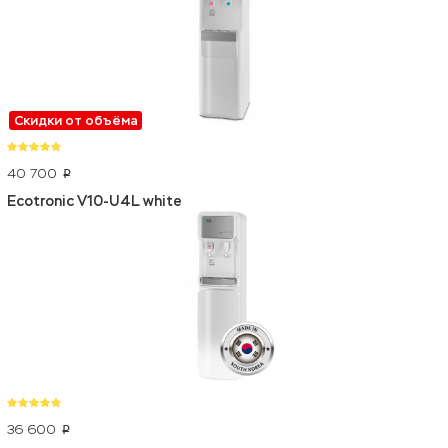
Скидки от объёма
40 700
p
Ecotronic V10-U4L white
36 600
p