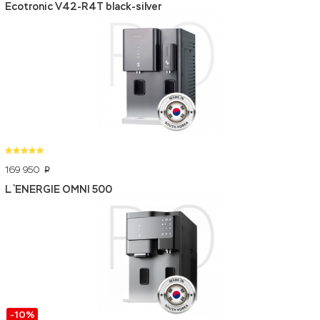
Ecotronic V42-R4T black-silver
169 950
p
L`ENERGIE OMNI 500
-10%