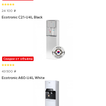
24 100
p
Ecotronic C21-U4L Black
Скидки от объёма
43 500
p
Ecotronic A60-U4L White