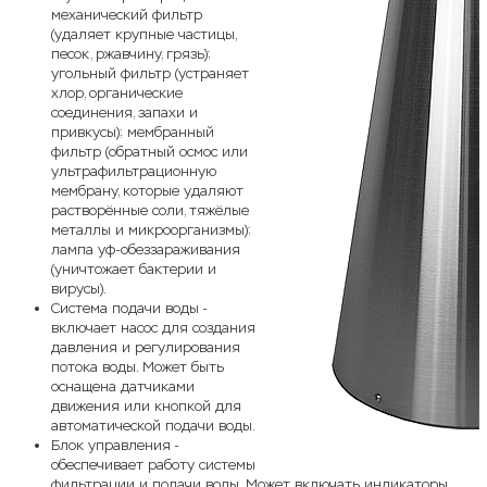
механический фильтр
(удаляет крупные частицы,
песок, ржавчину, грязь);
угольный фильтр (устраняет
хлор, органические
соединения, запахи и
привкусы); мембранный
фильтр (обратный осмос или
ультрафильтрационную
мембрану, которые удаляют
растворённые соли, тяжёлые
металлы и микроорганизмы);
лампа уф-обеззараживания
(уничтожает бактерии и
вирусы).
Система подачи воды -
включает насос для создания
давления и регулирования
потока воды. Может быть
оснащена датчиками
движения или кнопкой для
автоматической подачи воды.
Блок управления -
обеспечивает работу системы
фильтрации и подачи воды. Может включать индикаторы