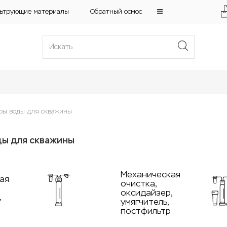
ьтрующие материалы
Обратный осмос
ы воды для скважины
ы для скважины
Механическая
ая
очистка,
оксидайзер,
,
умягчитель,
постфильтр