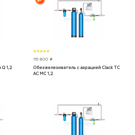
115 800
p
 Q 1,2
Обезжелезиватель с аэрацией Clack TC
AC MC 1,2