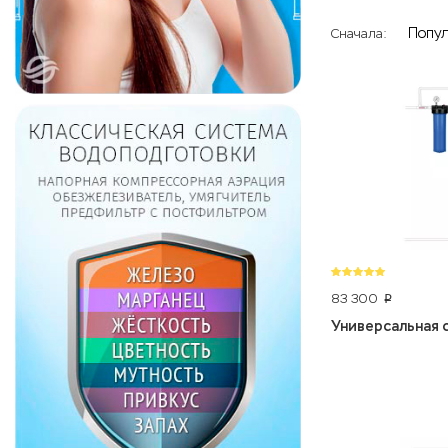
Попу
Сначала:
83 300
p
Универсальная с