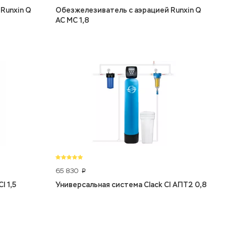
Runxin Q
Обезжелезиватель с аэрацией Runxin Q
AC MC 1,8
65 830
p
I 1,5
Универсальная система Clack CI АПТ2 0,8