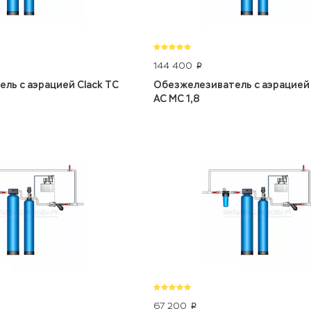
144 400
p
ль с аэрацией Clack TC
Обезжелезиватель с аэрацией 
AC MC 1,8
67 200
p