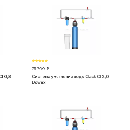
75 700
p
I 0,8
Система умягчения воды Clack CI 2,0
Dowex