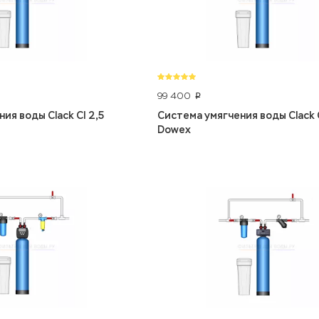
99 400
p
ия воды Clack CI 2,5
Система умягчения воды Clack C
Dowex