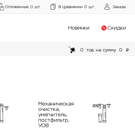
Отложенные
0
шт.
В сравнении
0
шт.
Заказы
Новинки
Скидки
0
тов. на сумму
0
p
Механическая
очистка,
умягчитель,
постфильтр,
УОВ