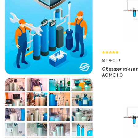
55 980
p
Обезжелезивате
AC MC 1,0