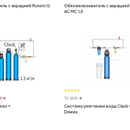
ль с аэрацией Runxin Q
Обезжелезиватель с аэрацией 
AC MC 1,5
72 200
6
p
p
owex +
Система умягчения воды Clack C
Dowex