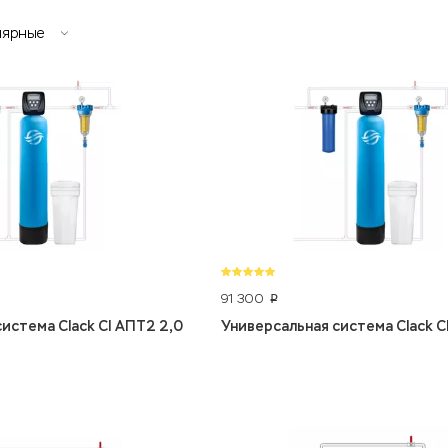
лярные
91 300
p
истема Clack CI АПТ2 2,0
Универсальная система Clack C