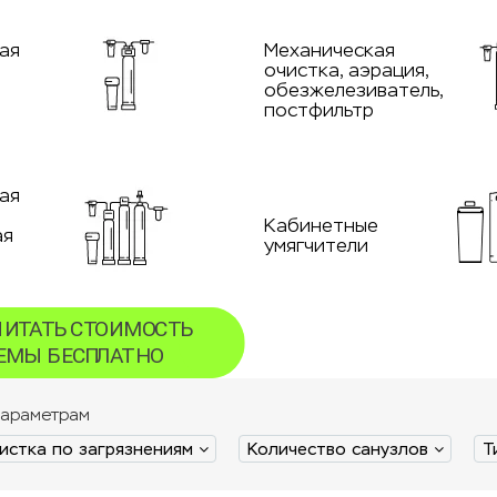
ая
Механическая
очистка, аэрация,
обезжелезиватель,
постфильтр
ая
Кабинетные
ая
умягчители
параметрам
истка по загрязнениям
Количество санузлов
Т