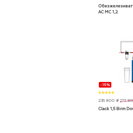
Обезжелезивате
AC MC 1,2
-15%
235 800
275 88
p
Clack 1,5 Birm D