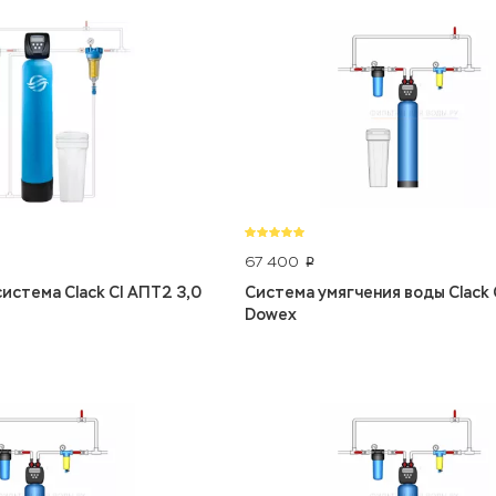
67 400
p
истема Clack CI АПТ2 3,0
Система умягчения воды Clack C
Dowex