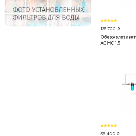
135 700
p
Обезжелезивате
AC MC 1,5
58 400
p