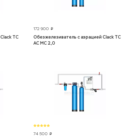
172 900
p
Clack TC
Обезжелезиватель с аэрацией Clack TC
AC MC 2,0
74 500
p