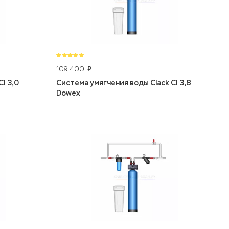
109 400
p
I 3,0
Система умягчения воды Clack CI 3,8
Dowex