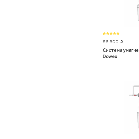
86 800
p
Система умягчен
Dowex