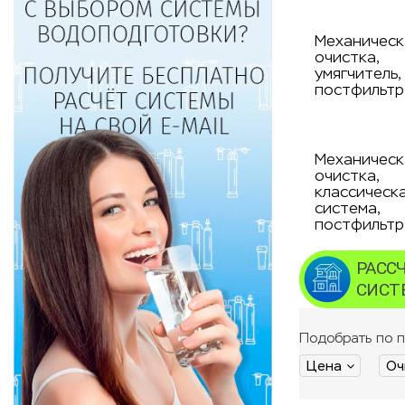
Механическ
очистка,
умягчитель,
постфильтр
Механическ
очистка,
классическ
система,
постфильтр
Подобрать по 
Цена
Оч