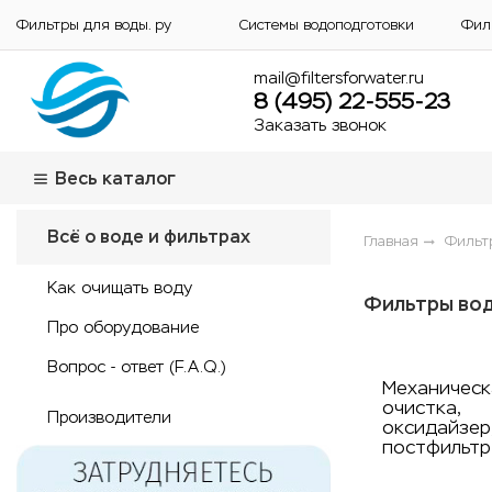
Фильтры для воды. ру
Системы водоподготовки
Фил
mail@filtersforwater.ru
8 (495) 22-555-23
Заказать звонок
Весь каталог
Всё о воде и фильтрах
Главная
Фильтр
Как очищать воду
Фильтры вод
Про оборудование
Вопрос - ответ (F.A.Q.)
Механическ
очистка,
Производители
оксидайзер
постфильтр