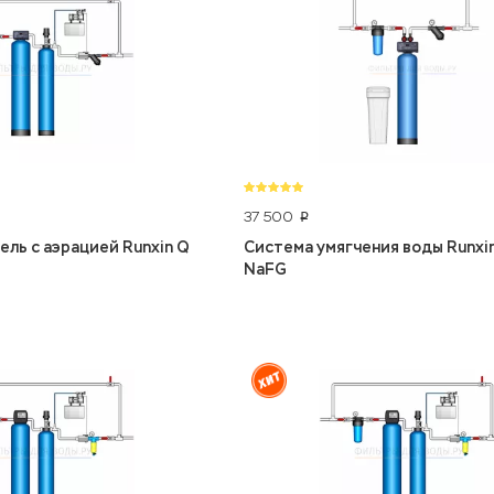
37 500
p
ль с аэрацией Runxin Q
Система умягчения воды Runxin
NaFG