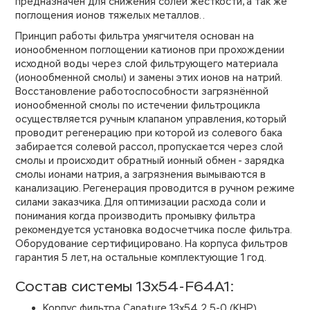
предназначен для снижения солей жёсткости, а так же
поглощения ионов тяжелых металлов..
Принцип работы фильтра умягчителя основан на
ионообменном поглощении катионов при прохождении
исходной воды через слой фильтрующего материала
(ионообменной смолы) и замены этих ионов на натрий.
Восстановление работоспособности загрязнённой
ионообменной смолы по истечении фильтроцикла
осуществляется ручным клапаном управления, который
проводит регенерацию при которой из солевого бака
забирается солевой рассол, пропускается через слой
смолы и происходит обратный ионный обмен - зарядка
смолы ионами натрия, а загрязнения вымываются в
канализацию. Регенерация проводится в ручном режиме
силами заказчика. Для оптимизации расхода соли и
понимания когда производить промывку фильтра
рекомендуется установка водосчетчика после фильтра.
Оборудование сертифицировано. На корпуса фильтров
гарантия 5 лет, на остальные комплектующие 1 год.
Состав системы 13х54-F64A1:
Корпус фильтра Canature 13х54 2,5-0 (КНР)