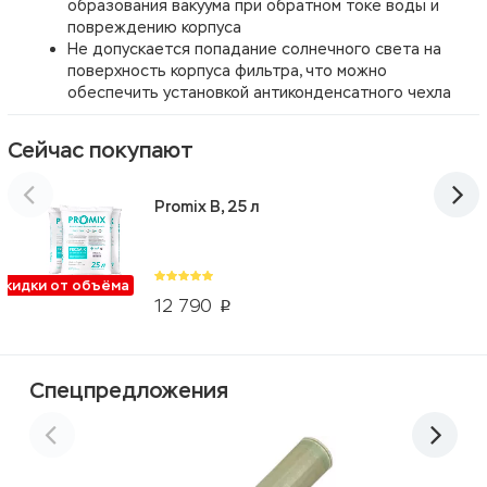
образования вакуума при обратном токе воды и
повреждению корпуса
Не допускается попадание солнечного света на
поверхность корпуса фильтра, что можно
обеспечить установкой антиконденсатного чехла
Сейчас покупают
Promix B, 25 л
Скидки от объёма
12 790
p
Спецпредложения