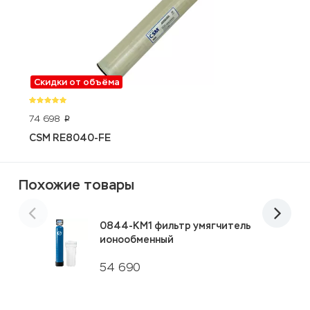
Скидки от объёма
74 698
4
p
CSM RE8040-FE
К
Похожие товары
0844-KM1 фильтр умягчитель
ионообменный
54 690